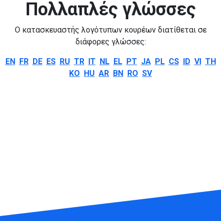
Πολλαπλές γλώσσες
Ο κατασκευαστής λογότυπων κουρέων διατίθεται σε
διάφορες γλώσσες:
EN
FR
DE
ES
RU
TR
IT
NL
EL
PT
JA
PL
CS
ID
VI
TH
KO
HU
AR
BN
RO
SV