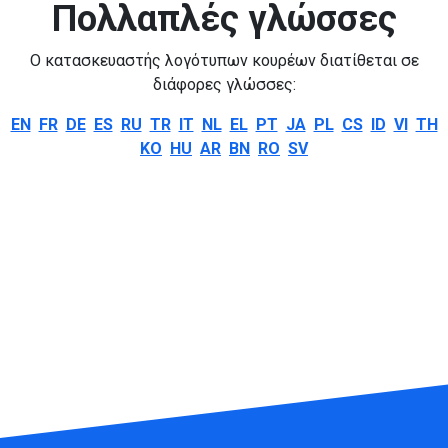
Πολλαπλές γλώσσες
Ο κατασκευαστής λογότυπων κουρέων διατίθεται σε
διάφορες γλώσσες:
EN
FR
DE
ES
RU
TR
IT
NL
EL
PT
JA
PL
CS
ID
VI
TH
KO
HU
AR
BN
RO
SV