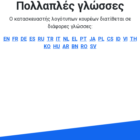
Πολλαπλές γλώσσες
Ο κατασκευαστής λογότυπων κουρέων διατίθεται σε
διάφορες γλώσσες:
EN
FR
DE
ES
RU
TR
IT
NL
EL
PT
JA
PL
CS
ID
VI
TH
KO
HU
AR
BN
RO
SV