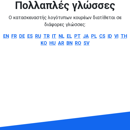
Πολλαπλές γλώσσες
Ο κατασκευαστής λογότυπων κουρέων διατίθεται σε
διάφορες γλώσσες:
EN
FR
DE
ES
RU
TR
IT
NL
EL
PT
JA
PL
CS
ID
VI
TH
KO
HU
AR
BN
RO
SV