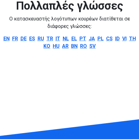
Πολλαπλές γλώσσες
Ο κατασκευαστής λογότυπων κουρέων διατίθεται σε
διάφορες γλώσσες:
EN
FR
DE
ES
RU
TR
IT
NL
EL
PT
JA
PL
CS
ID
VI
TH
KO
HU
AR
BN
RO
SV