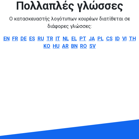
Πολλαπλές γλώσσες
Ο κατασκευαστής λογότυπων κουρέων διατίθεται σε
διάφορες γλώσσες:
EN
FR
DE
ES
RU
TR
IT
NL
EL
PT
JA
PL
CS
ID
VI
TH
KO
HU
AR
BN
RO
SV