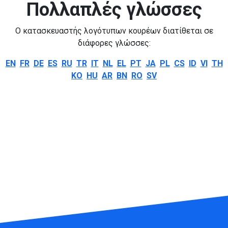
Πολλαπλές γλώσσες
Ο κατασκευαστής λογότυπων κουρέων διατίθεται σε
διάφορες γλώσσες:
EN
FR
DE
ES
RU
TR
IT
NL
EL
PT
JA
PL
CS
ID
VI
TH
KO
HU
AR
BN
RO
SV