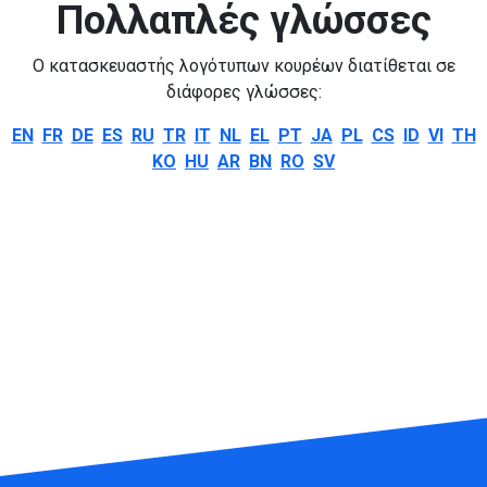
Πολλαπλές γλώσσες
Ο κατασκευαστής λογότυπων κουρέων διατίθεται σε
διάφορες γλώσσες:
EN
FR
DE
ES
RU
TR
IT
NL
EL
PT
JA
PL
CS
ID
VI
TH
KO
HU
AR
BN
RO
SV