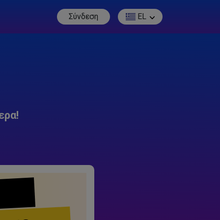
Σύνδεση
EL
ερα!