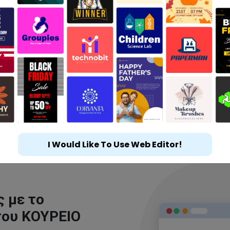
I Would Like To Use Web Editor!
 με το
του ΚΟΥΡΕΙΟ