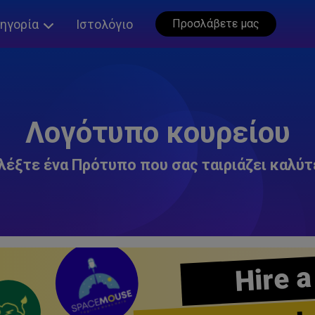
ηγορία
Ιστολόγιο
Προσλάβετε μας
Λογότυπο κουρείου
λέξτε ένα Πρότυπο που σας ταιριάζει καλύτ
Hire a