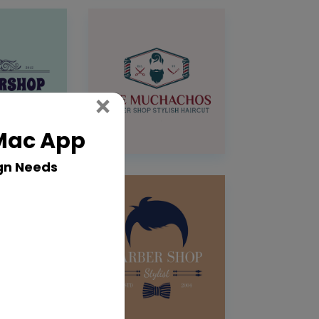
Close
×
 Mac App
gn Needs