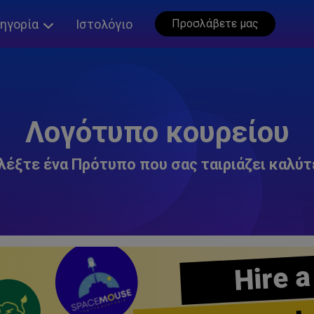
ηγορία
Ιστολόγιο
Προσλάβετε μας
Λογότυπο κουρείου
λέξτε ένα Πρότυπο που σας ταιριάζει καλύτ
Hire a