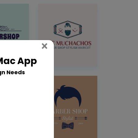
Close
×
 Mac App
gn Needs