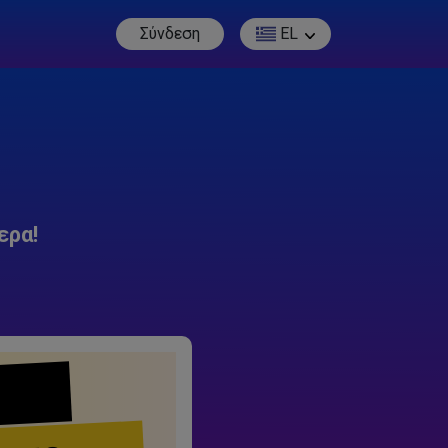
Σύνδεση
EL
ερα!