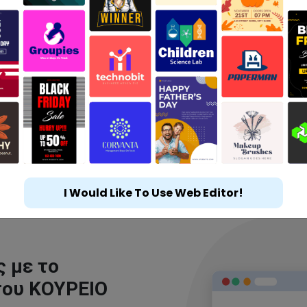
I Would Like To Use Web Editor!
 με το
του ΚΟΥΡΕΙΟ