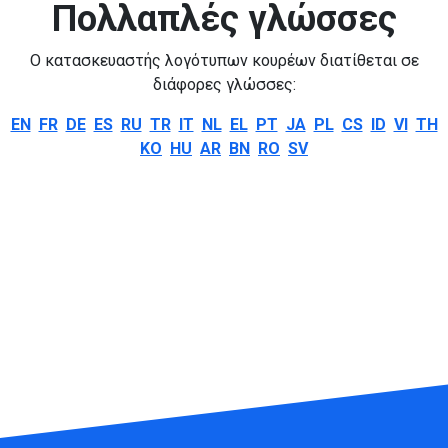
Πολλαπλές γλώσσες
Ο κατασκευαστής λογότυπων κουρέων διατίθεται σε
διάφορες γλώσσες:
EN
FR
DE
ES
RU
TR
IT
NL
EL
PT
JA
PL
CS
ID
VI
TH
KO
HU
AR
BN
RO
SV