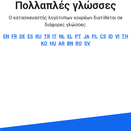
Πολλαπλές γλώσσες
Ο κατασκευαστής λογότυπων κουρέων διατίθεται σε
διάφορες γλώσσες:
EN
FR
DE
ES
RU
TR
IT
NL
EL
PT
JA
PL
CS
ID
VI
TH
KO
HU
AR
BN
RO
SV