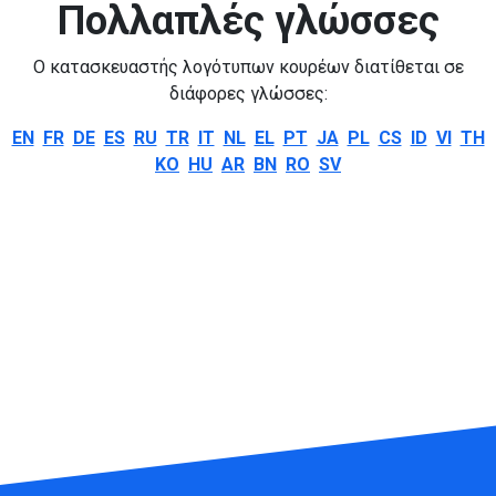
Πολλαπλές γλώσσες
Ο κατασκευαστής λογότυπων κουρέων διατίθεται σε
διάφορες γλώσσες:
EN
FR
DE
ES
RU
TR
IT
NL
EL
PT
JA
PL
CS
ID
VI
TH
KO
HU
AR
BN
RO
SV