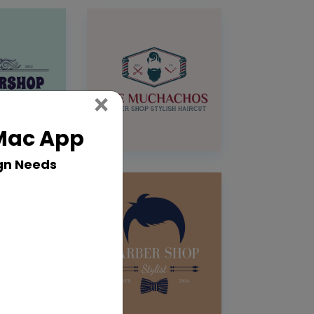
Close
×
 Mac App
gn Needs