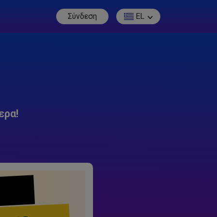
Σύνδεση
EL
ερα!