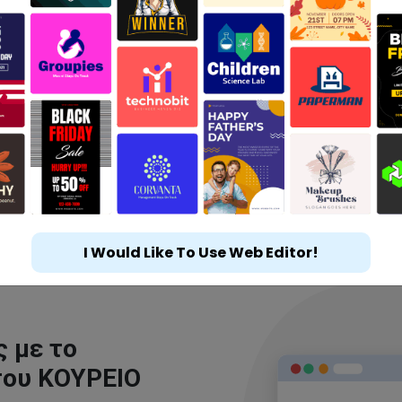
I Would Like To Use Web Editor!
 με το
του ΚΟΥΡΕΙΟ