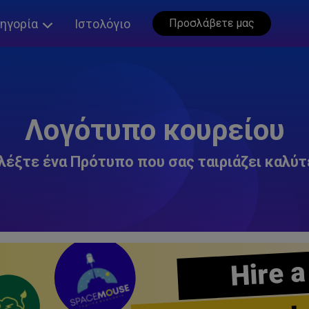
ηγορία
Ιστολόγιο
Προσλάβετε μας
Λογότυπο κουρείου
λέξτε ένα Πρότυπο που σας ταιριάζει καλύτ
Hire a