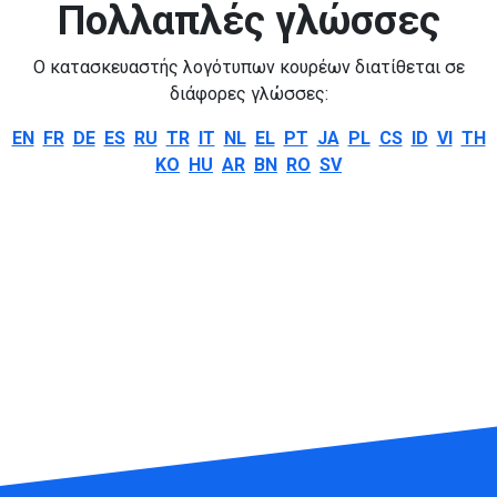
Πολλαπλές γλώσσες
Ο κατασκευαστής λογότυπων κουρέων διατίθεται σε
διάφορες γλώσσες:
EN
FR
DE
ES
RU
TR
IT
NL
EL
PT
JA
PL
CS
ID
VI
TH
KO
HU
AR
BN
RO
SV