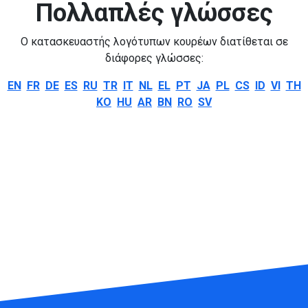
Πολλαπλές γλώσσες
Ο κατασκευαστής λογότυπων κουρέων διατίθεται σε
διάφορες γλώσσες:
EN
FR
DE
ES
RU
TR
IT
NL
EL
PT
JA
PL
CS
ID
VI
TH
KO
HU
AR
BN
RO
SV