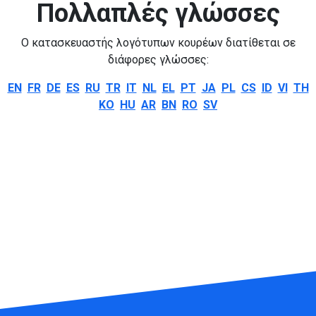
Πολλαπλές γλώσσες
Ο κατασκευαστής λογότυπων κουρέων διατίθεται σε
διάφορες γλώσσες:
EN
FR
DE
ES
RU
TR
IT
NL
EL
PT
JA
PL
CS
ID
VI
TH
KO
HU
AR
BN
RO
SV