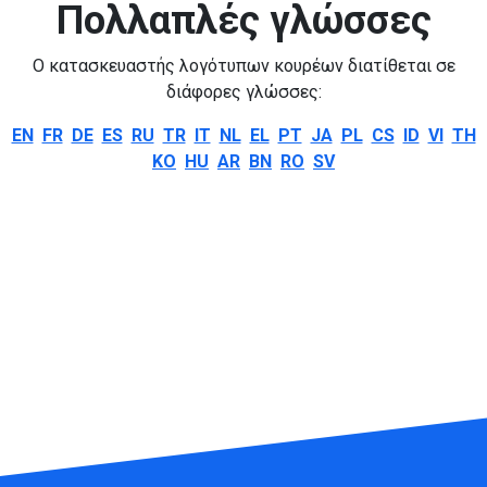
Πολλαπλές γλώσσες
Ο κατασκευαστής λογότυπων κουρέων διατίθεται σε
διάφορες γλώσσες:
EN
FR
DE
ES
RU
TR
IT
NL
EL
PT
JA
PL
CS
ID
VI
TH
KO
HU
AR
BN
RO
SV