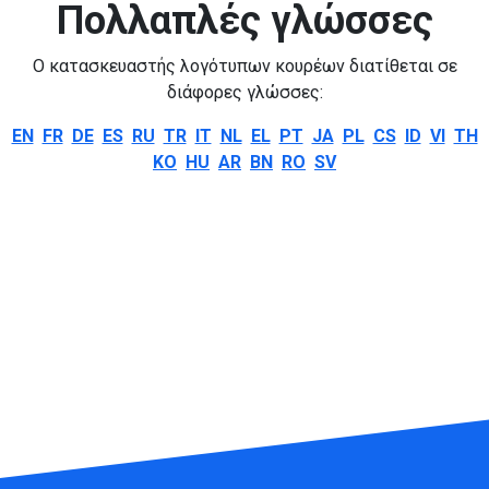
Πολλαπλές γλώσσες
Ο κατασκευαστής λογότυπων κουρέων διατίθεται σε
διάφορες γλώσσες:
EN
FR
DE
ES
RU
TR
IT
NL
EL
PT
JA
PL
CS
ID
VI
TH
KO
HU
AR
BN
RO
SV