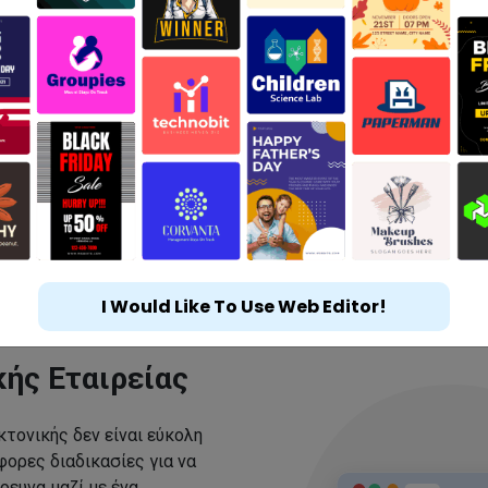
I Would Like To Use Web Editor!
κής Εταιρείας
κτονικής δεν είναι εύκολη
ορες διαδικασίες για να
ρευνα μαζί με ένα