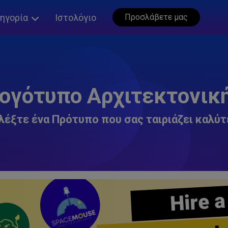
ηγορία
Ιστολόγιο
Προσλάβετε μας
ογότυπο Αρχιτεκτονικ
λέξτε ένα Πρότυπο που σας ταιριάζει καλύτ
Hire a