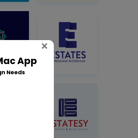
Close
×
 Mac App
gn Needs