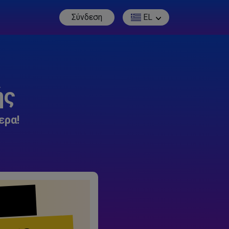
Σύνδεση
EL
ής
ερα!