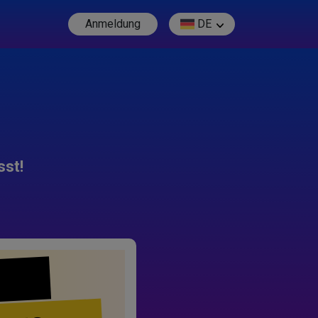
Anmeldung
DE
sst!