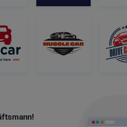
äftsmann!