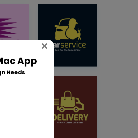
Close
×
 Mac App
gn Needs