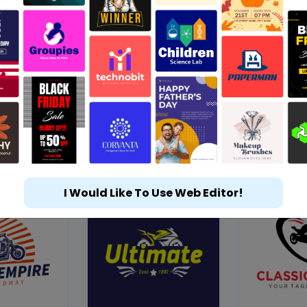
I Would Like To Use Web Editor!