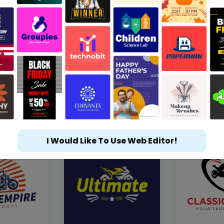
I Would Like To Use Web Editor!