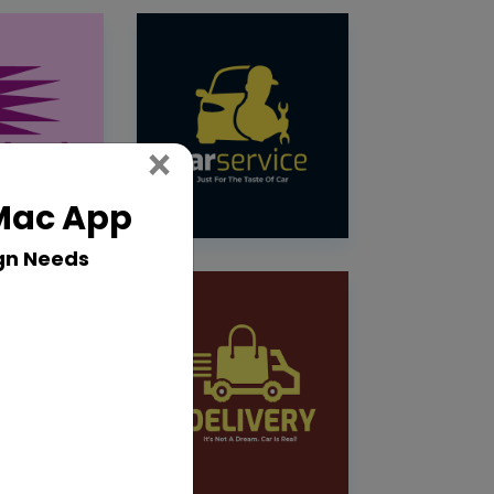
Close
×
 Mac App
gn Needs