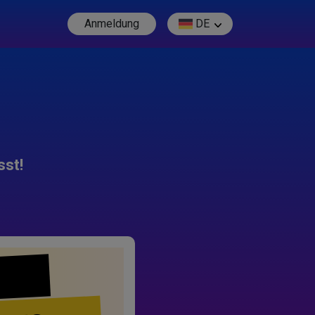
Anmeldung
DE
sst!