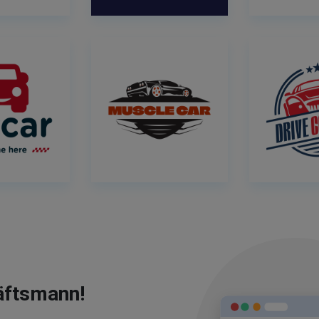
äftsmann!