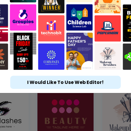
I Would Like To Use Web Editor!