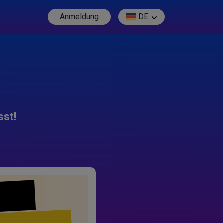
Anmeldung
DE
sst!