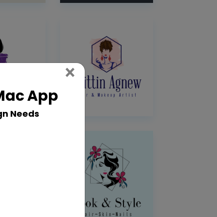
Close
×
 Mac App
gn Needs