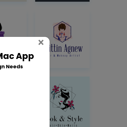
Close
×
 Mac App
gn Needs