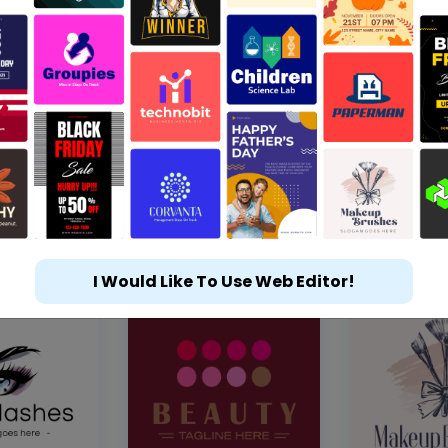
I Would Like To Use Web Editor!