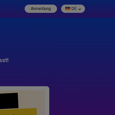
Anmeldung
DE
sst!