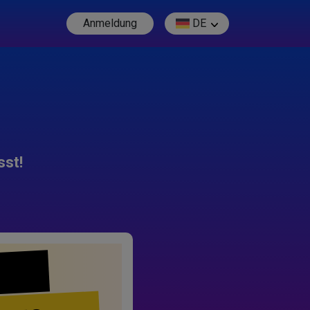
Anmeldung
DE
sst!