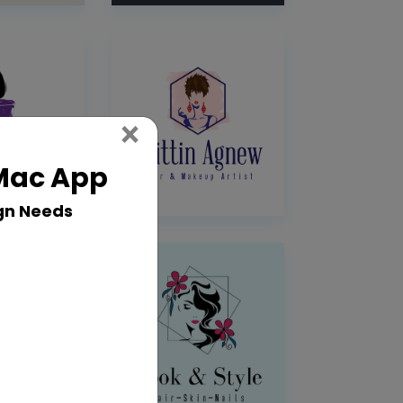
Close
×
 Mac App
gn Needs