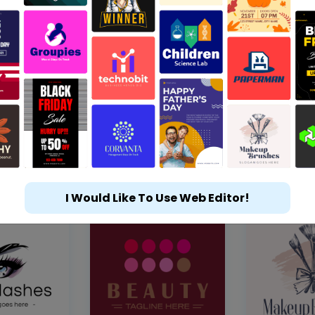
I Would Like To Use Web Editor!