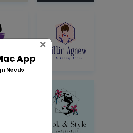
Close
×
 Mac App
gn Needs