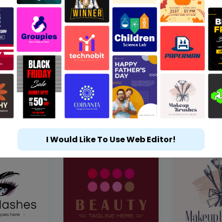
I Would Like To Use Web Editor!