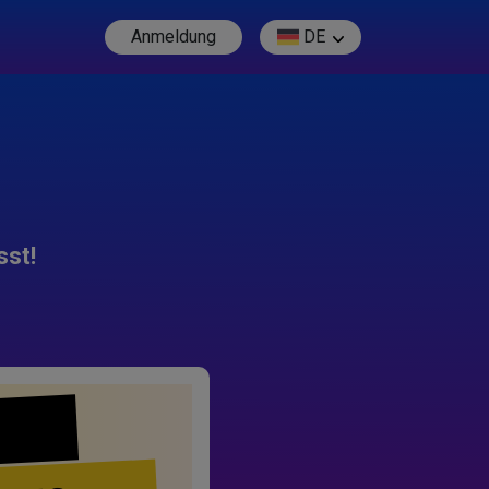
Anmeldung
DE
sst!