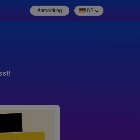
Anmeldung
DE
sst!