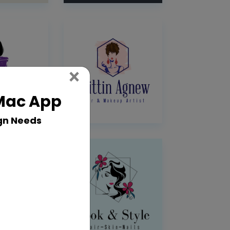
Close
×
 Mac App
gn Needs