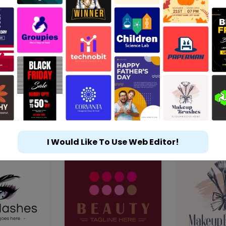
I Would Like To Use Web Editor!