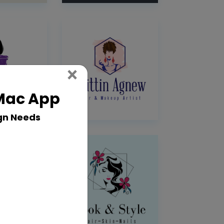
Close
×
 Mac App
gn Needs