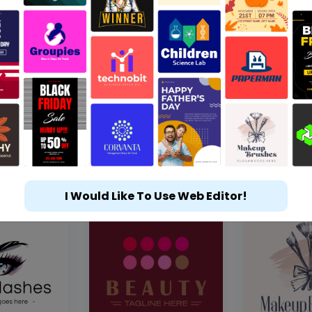
I Would Like To Use Web Editor!