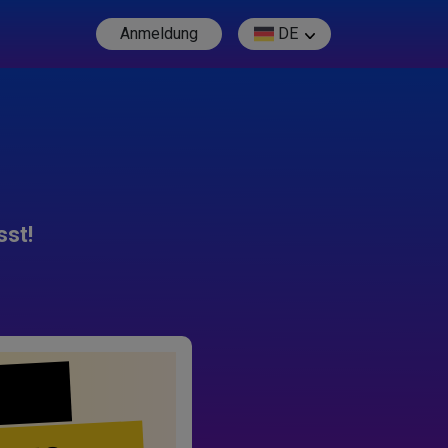
Anmeldung
DE
sst!