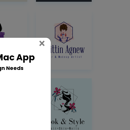
Close
×
 Mac App
gn Needs