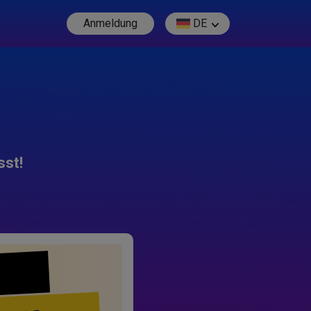
Anmeldung
DE
sst!