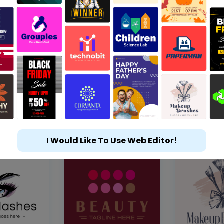
I Would Like To Use Web Editor!