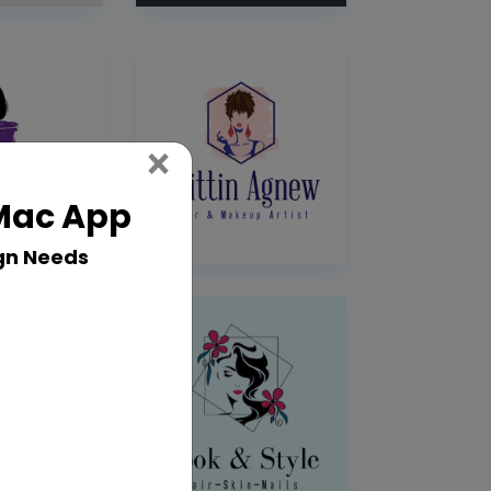
Close
×
 Mac App
gn Needs