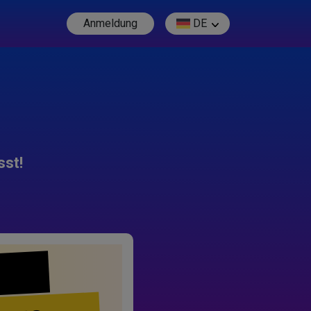
Anmeldung
DE
sst!