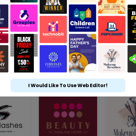
I Would Like To Use Web Editor!