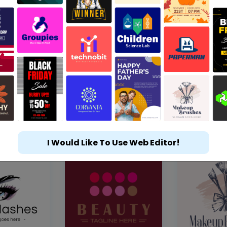
I Would Like To Use Web Editor!