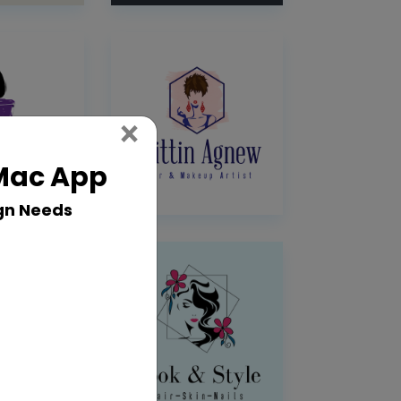
Close
×
 Mac App
gn Needs