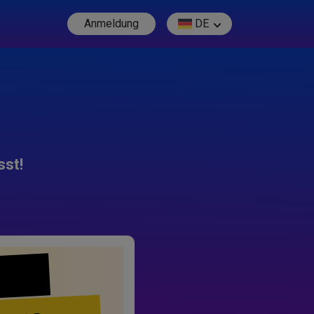
Anmeldung
DE
sst!