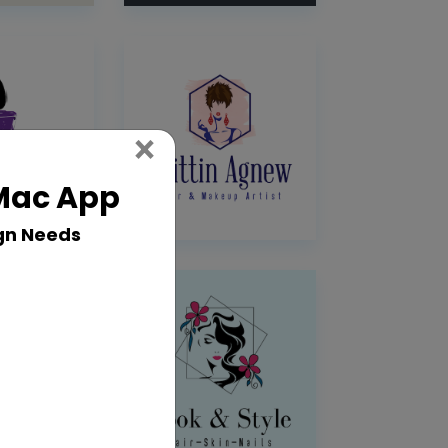
Close
×
 Mac App
gn Needs