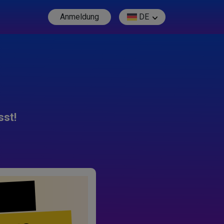
Anmeldung
DE
sst!