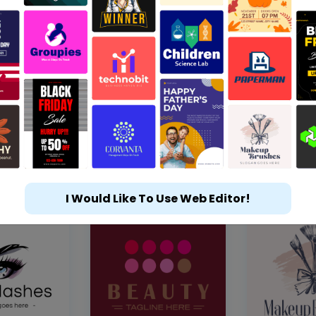
I Would Like To Use Web Editor!