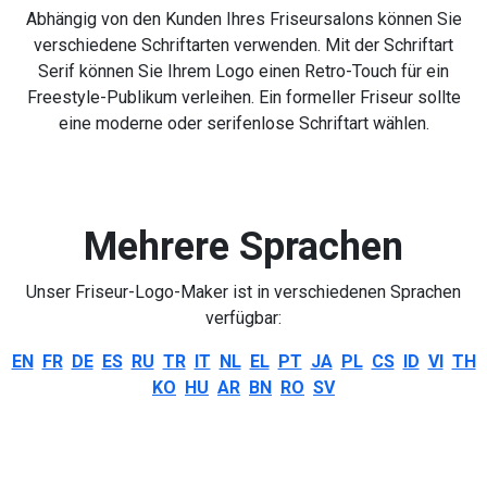
Abhängig von den Kunden Ihres Friseursalons können Sie
verschiedene Schriftarten verwenden. Mit der Schriftart
Serif können Sie Ihrem Logo einen Retro-Touch für ein
Freestyle-Publikum verleihen. Ein formeller Friseur sollte
eine moderne oder serifenlose Schriftart wählen.
Mehrere Sprachen
Unser Friseur-Logo-Maker ist in verschiedenen Sprachen
verfügbar:
EN
FR
DE
ES
RU
TR
IT
NL
EL
PT
JA
PL
CS
ID
VI
TH
KO
HU
AR
BN
RO
SV