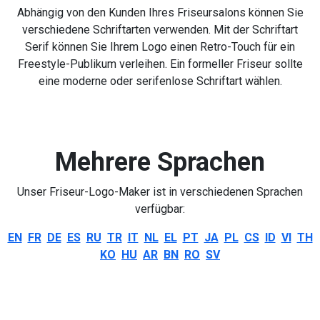
Abhängig von den Kunden Ihres Friseursalons können Sie
verschiedene Schriftarten verwenden. Mit der Schriftart
Serif können Sie Ihrem Logo einen Retro-Touch für ein
Freestyle-Publikum verleihen. Ein formeller Friseur sollte
eine moderne oder serifenlose Schriftart wählen.
Mehrere Sprachen
Unser Friseur-Logo-Maker ist in verschiedenen Sprachen
verfügbar:
EN
FR
DE
ES
RU
TR
IT
NL
EL
PT
JA
PL
CS
ID
VI
TH
KO
HU
AR
BN
RO
SV