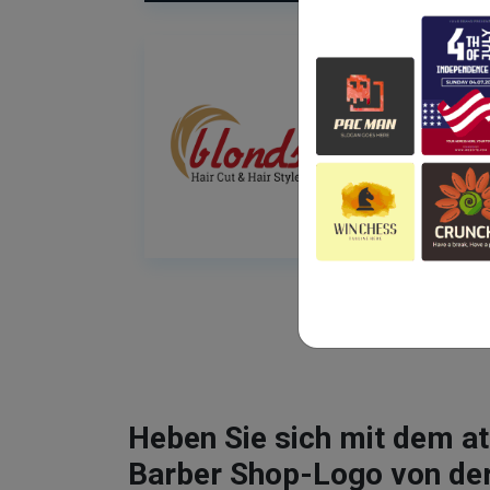
Heben Sie sich mit dem 
Barber Shop-Logo von de