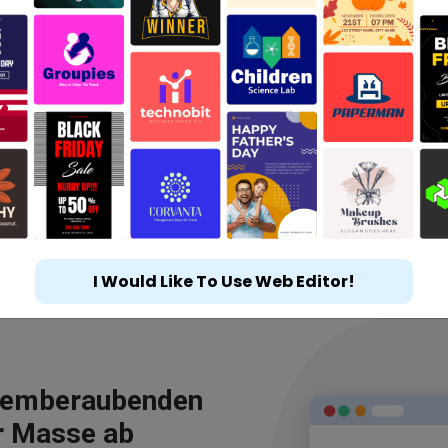
I Would Like To Use Web Editor!
atemberaubenden
r Masse ab