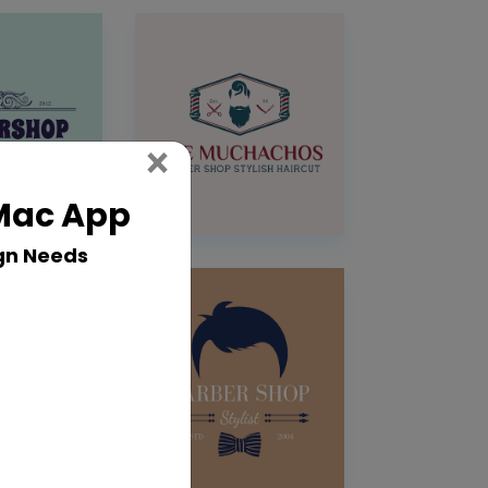
Close
×
 Mac App
gn Needs