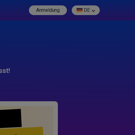
Anmeldung
DE
sst!