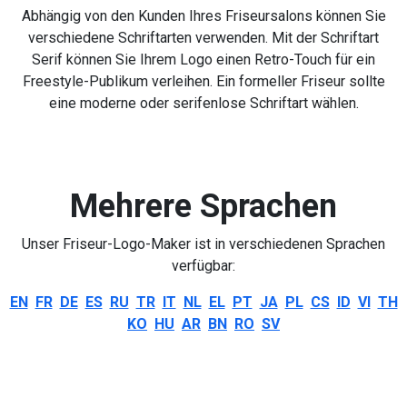
Abhängig von den Kunden Ihres Friseursalons können Sie
verschiedene Schriftarten verwenden. Mit der Schriftart
Serif können Sie Ihrem Logo einen Retro-Touch für ein
Freestyle-Publikum verleihen. Ein formeller Friseur sollte
eine moderne oder serifenlose Schriftart wählen.
Mehrere Sprachen
Unser Friseur-Logo-Maker ist in verschiedenen Sprachen
verfügbar:
EN
FR
DE
ES
RU
TR
IT
NL
EL
PT
JA
PL
CS
ID
VI
TH
KO
HU
AR
BN
RO
SV