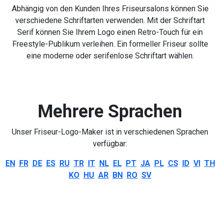
Abhängig von den Kunden Ihres Friseursalons können Sie
verschiedene Schriftarten verwenden. Mit der Schriftart
Serif können Sie Ihrem Logo einen Retro-Touch für ein
Freestyle-Publikum verleihen. Ein formeller Friseur sollte
eine moderne oder serifenlose Schriftart wählen.
Mehrere Sprachen
Unser Friseur-Logo-Maker ist in verschiedenen Sprachen
verfügbar:
EN
FR
DE
ES
RU
TR
IT
NL
EL
PT
JA
PL
CS
ID
VI
TH
KO
HU
AR
BN
RO
SV