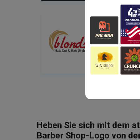
Heben Sie sich mit dem 
Barber Shop-Logo von de