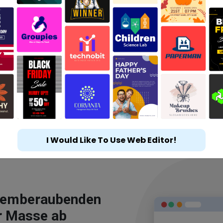
I Would Like To Use Web Editor!
atemberaubenden
r Masse ab