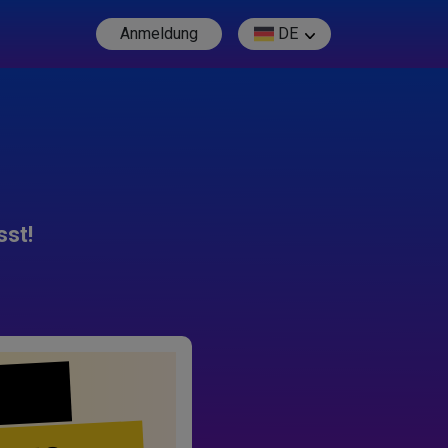
Anmeldung
DE
sst!