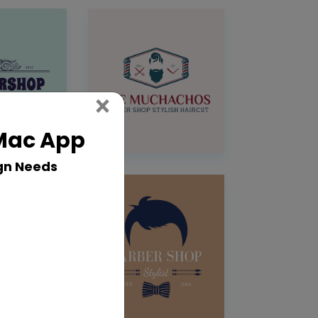
Close
×
 Mac App
gn Needs