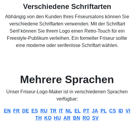
Verschiedene Schriftarten
Abhängig von den Kunden Ihres Friseursalons können Sie
verschiedene Schriftarten verwenden. Mit der Schriftart
Serif können Sie Ihrem Logo einen Retro-Touch für ein
Freestyle-Publikum verleihen. Ein formeller Friseur sollte
eine moderne oder serifenlose Schriftart wählen.
Mehrere Sprachen
Unser Friseur-Logo-Maker ist in verschiedenen Sprachen
verfügbar:
EN
FR
DE
ES
RU
TR
IT
NL
EL
PT
JA
PL
CS
ID
VI
TH
KO
HU
AR
BN
RO
SV