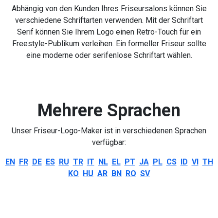
Abhängig von den Kunden Ihres Friseursalons können Sie
verschiedene Schriftarten verwenden. Mit der Schriftart
Serif können Sie Ihrem Logo einen Retro-Touch für ein
Freestyle-Publikum verleihen. Ein formeller Friseur sollte
eine moderne oder serifenlose Schriftart wählen.
Mehrere Sprachen
Unser Friseur-Logo-Maker ist in verschiedenen Sprachen
verfügbar:
EN
FR
DE
ES
RU
TR
IT
NL
EL
PT
JA
PL
CS
ID
VI
TH
KO
HU
AR
BN
RO
SV