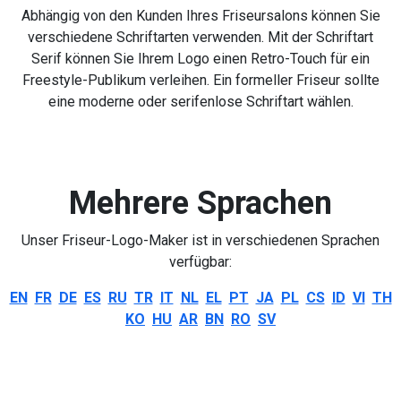
Abhängig von den Kunden Ihres Friseursalons können Sie
verschiedene Schriftarten verwenden. Mit der Schriftart
Serif können Sie Ihrem Logo einen Retro-Touch für ein
Freestyle-Publikum verleihen. Ein formeller Friseur sollte
eine moderne oder serifenlose Schriftart wählen.
Mehrere Sprachen
Unser Friseur-Logo-Maker ist in verschiedenen Sprachen
verfügbar:
EN
FR
DE
ES
RU
TR
IT
NL
EL
PT
JA
PL
CS
ID
VI
TH
KO
HU
AR
BN
RO
SV