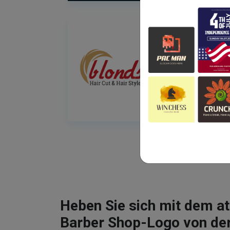
Heben Sie sich mit dem 
Barber Shop-Logo von de