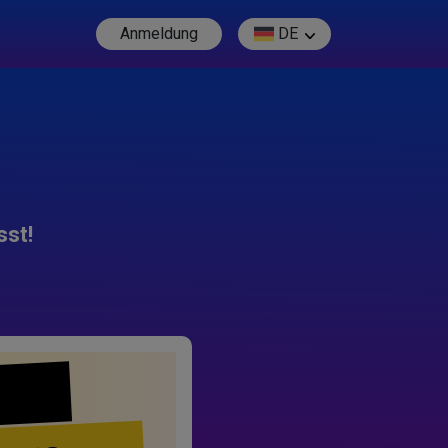
Anmeldung
DE
sst!