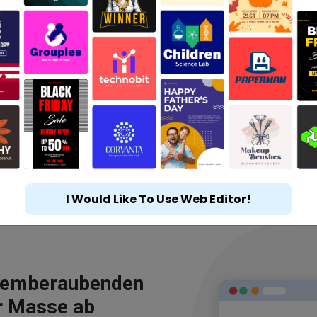
I Would Like To Use Web Editor!
atemberaubenden
r Masse ab