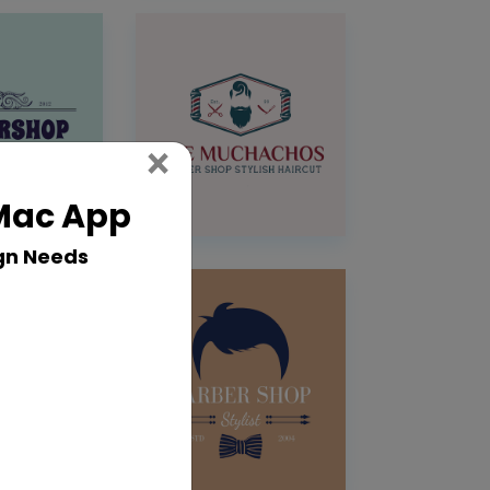
Close
×
 Mac App
gn Needs