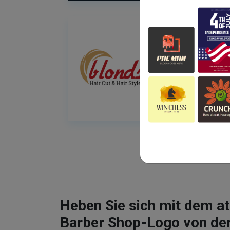
Heben Sie sich mit dem 
Barber Shop-Logo von de