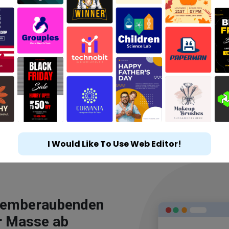
I Would Like To Use Web Editor!
atemberaubenden
r Masse ab