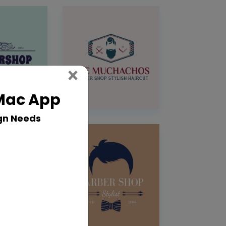
Close
×
 Mac App
gn Needs