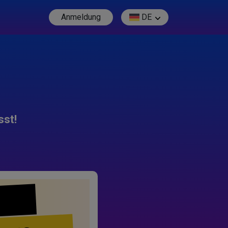
Anmeldung
DE
sst!