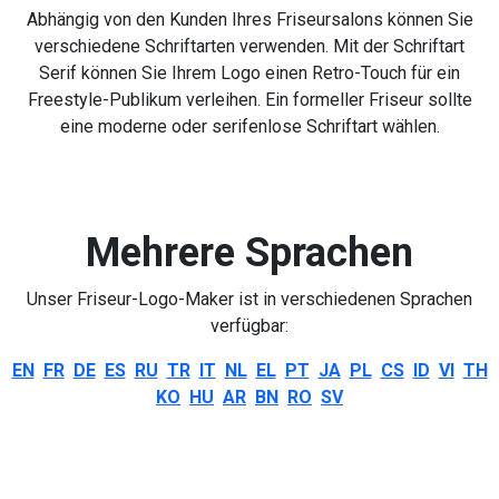
Abhängig von den Kunden Ihres Friseursalons können Sie
verschiedene Schriftarten verwenden. Mit der Schriftart
Serif können Sie Ihrem Logo einen Retro-Touch für ein
Freestyle-Publikum verleihen. Ein formeller Friseur sollte
eine moderne oder serifenlose Schriftart wählen.
Mehrere Sprachen
Unser Friseur-Logo-Maker ist in verschiedenen Sprachen
verfügbar:
EN
FR
DE
ES
RU
TR
IT
NL
EL
PT
JA
PL
CS
ID
VI
TH
KO
HU
AR
BN
RO
SV