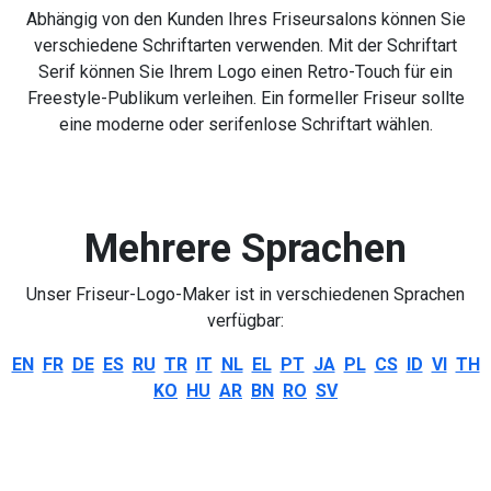
Abhängig von den Kunden Ihres Friseursalons können Sie
verschiedene Schriftarten verwenden. Mit der Schriftart
Serif können Sie Ihrem Logo einen Retro-Touch für ein
Freestyle-Publikum verleihen. Ein formeller Friseur sollte
eine moderne oder serifenlose Schriftart wählen.
Mehrere Sprachen
Unser Friseur-Logo-Maker ist in verschiedenen Sprachen
verfügbar:
EN
FR
DE
ES
RU
TR
IT
NL
EL
PT
JA
PL
CS
ID
VI
TH
KO
HU
AR
BN
RO
SV