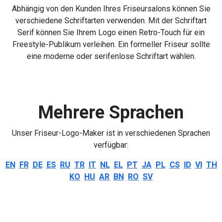
Abhängig von den Kunden Ihres Friseursalons können Sie
verschiedene Schriftarten verwenden. Mit der Schriftart
Serif können Sie Ihrem Logo einen Retro-Touch für ein
Freestyle-Publikum verleihen. Ein formeller Friseur sollte
eine moderne oder serifenlose Schriftart wählen.
Mehrere Sprachen
Unser Friseur-Logo-Maker ist in verschiedenen Sprachen
verfügbar:
EN
FR
DE
ES
RU
TR
IT
NL
EL
PT
JA
PL
CS
ID
VI
TH
KO
HU
AR
BN
RO
SV