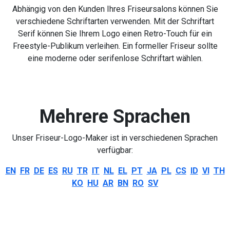
Abhängig von den Kunden Ihres Friseursalons können Sie
verschiedene Schriftarten verwenden. Mit der Schriftart
Serif können Sie Ihrem Logo einen Retro-Touch für ein
Freestyle-Publikum verleihen. Ein formeller Friseur sollte
eine moderne oder serifenlose Schriftart wählen.
Mehrere Sprachen
Unser Friseur-Logo-Maker ist in verschiedenen Sprachen
verfügbar:
EN
FR
DE
ES
RU
TR
IT
NL
EL
PT
JA
PL
CS
ID
VI
TH
KO
HU
AR
BN
RO
SV