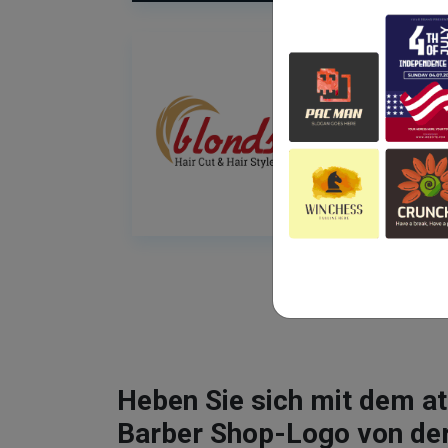
Heben Sie sich mit dem 
Barber Shop-Logo von de