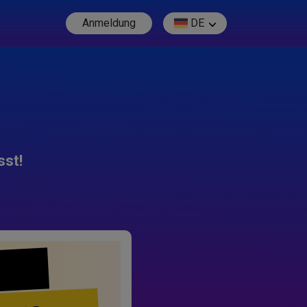
Anmeldung
DE
sst!