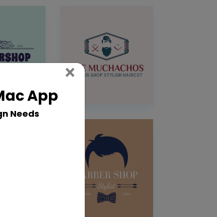
Close
×
 Mac App
gn Needs