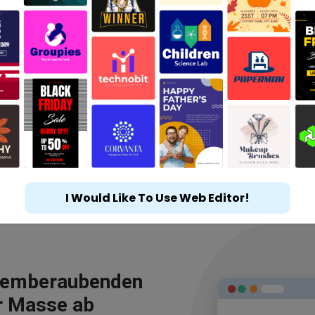
I Would Like To Use Web Editor!
atemberaubenden
r Masse ab