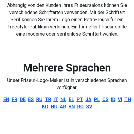
Abhängig von den Kunden Ihres Friseursalons können Sie
verschiedene Schriftarten verwenden. Mit der Schriftart
Serif können Sie Ihrem Logo einen Retro-Touch für ein
Freestyle-Publikum verleihen. Ein formeller Friseur sollte
eine moderne oder serifenlose Schriftart wählen.
Mehrere Sprachen
Unser Friseur-Logo-Maker ist in verschiedenen Sprachen
verfügbar:
EN
FR
DE
ES
RU
TR
IT
NL
EL
PT
JA
PL
CS
ID
VI
TH
KO
HU
AR
BN
RO
SV