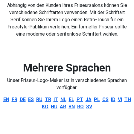
Abhängig von den Kunden Ihres Friseursalons können Sie
verschiedene Schriftarten verwenden. Mit der Schriftart
Serif können Sie Ihrem Logo einen Retro-Touch für ein
Freestyle-Publikum verleihen. Ein formeller Friseur sollte
eine moderne oder serifenlose Schriftart wählen.
Mehrere Sprachen
Unser Friseur-Logo-Maker ist in verschiedenen Sprachen
verfügbar:
EN
FR
DE
ES
RU
TR
IT
NL
EL
PT
JA
PL
CS
ID
VI
TH
KO
HU
AR
BN
RO
SV